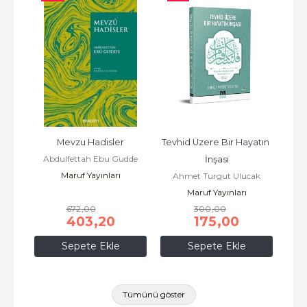
Seti 
Mevzu Hadisler
Tevhid Üzere Bir Hayatın 
İsla
Abdulfettah Ebu Gudde
A
İnşası
Maruf Yayınları
ak
Ahmet Turgut Ulucak
Maruf Yayınları
672
,00
300
,00
403
,20
175
,00
Sepete Ekle
Sepete Ekle
Tümünü göster