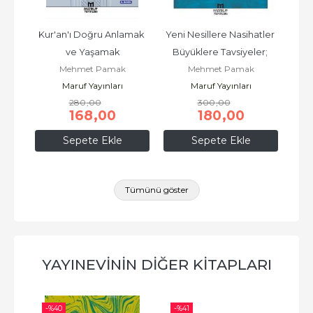
üm 
Kur'an'ı Doğru Anlamak 
Yeni Nesillere Nasihatler 
Şeyt
kış
ve Yaşamak
Büyüklere Tavsiyeler; 
Kor
Mehmet Pamak
Mehmet Pamak
Tüm Eserleri 10
Y
Maruf Yayınları
Maruf Yayınları
280
,00
300
,00
168
,00
180
,00
Sepete Ekle
Sepete Ekle
Tümünü göster
YAYINEVININ DIĞER KITAPLARI
-%
40
-%
41
-%