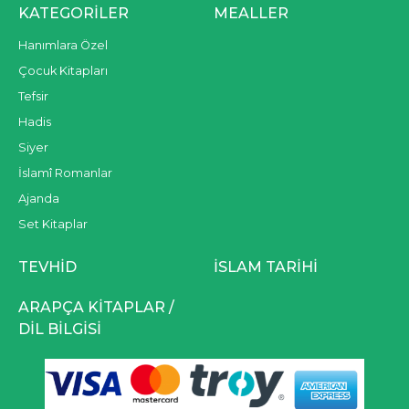
KATEGORILER
MEALLER
Hanımlara Özel
Çocuk Kitapları
Tefsir
Hadis
Siyer
İslamî Romanlar
Ajanda
Set Kitaplar
TEVHID
İSLAM TARIHI
ARAPÇA KITAPLAR /
DIL BILGISI