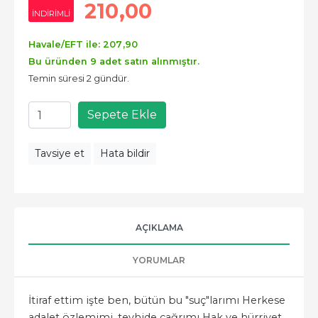
210
,00
INDIRIMLI
Havale/EFT ile:
207
,90
Bu üründen 9 adet satın alınmıştır.
Temin süresi 2 gündür.
Sepete Ekle
Tavsiye et
Hata bildir
AÇIKLAMA
YORUMLAR
İtiraf ettim işte ben, bütün bu "suç"larımı Herkese
adalet özlemimi, tevhide çağrımı Hak ve hürriyet