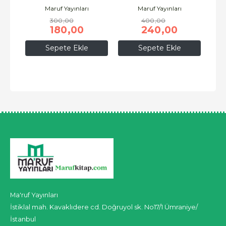
Maruf Yayınları
Maruf Yayınları
300
,00
400
,00
180
,00
240
,00
Sepete Ekle
Sepete Ekle
Ma'ruf Yayınları
İstiklal mah. Kavaklıdere cd. Doğruyol sk. No17/1 Ümraniye/
İstanbul