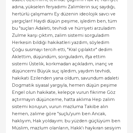
adına, yükselen feryadımı Zalimlerin suç saydığı,
hertürlü çalışmamı Ey düzenin ideolojik savcı ve
yargıçları! Haydi düşün peşime, işledim ben, tüm
bu "suçları Adaleti, tevhidi ve hürriyeti arzuladım
Zulme karşı çıktım, zalim sistemi sorguladım
Herkesin bildiği hakikatleri yazdım, söyledim
Çoğu susmayı tercih etti, "Kral çıplaktır" dedim
Aklettim, düşündüm, sorguladım, ifşa ettim
sistemi Üstelik, korkmadan açıkladım, inanç ve
düşüncemi Büyük suç işledim, yaydım tevhidi,
hakikati Ezilenden yana oldum, savundum adaleti
Dogmatik siyasal yargıyla, hemen düşün peşime
Engel olun hakikate, kelepçe vurun fikrime Göz
açtırmayın düşünceme, hatta aklıma Hep zalim
sistemi koruyun, vurun mazluma Takibe alın
hemen, zalime göre "suçlu'yum ben Ancak,
haklıyım, Hak yoldayım; bu yüzden güçlüyüm ben
Müslim, mazlum olanların, Hakk'ı haykıran sesiyim