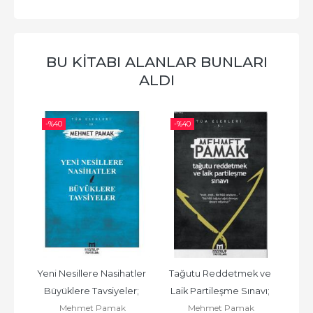
BU KITABI ALANLAR BUNLARI
ALDI
-%
40
-%
40
-%
üm 
Yeni Nesillere Nasihatler 
Tağutu Reddetmek ve 
Tür
kış
Büyüklere Tavsiyeler; 
Laik Partileşme Sınavı; 
Mehmet Pamak
Mehmet Pamak
Tüm Eserleri 10
Tüm Eserleri - 5