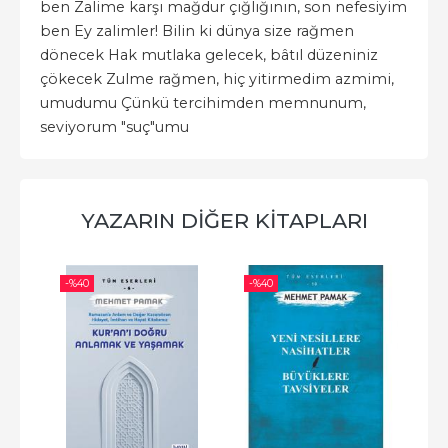
ben Zalime karşı mağdur çığlığının, son nefesiyim
ben Ey zalimler! Bilin ki dünya size rağmen
dönecek Hak mutlaka gelecek, bâtıl düzeniniz
çökecek Zulme rağmen, hiç yitirmedim azmimi,
umudumu Çünkü tercihimden memnunum,
seviyorum "suç"umu
YAZARIN DIĞER KITAPLARI
-%
40
-%
40
-%