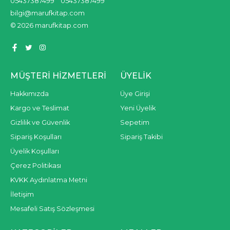
05437387499
05437387499
bilgi@marufkitap.com
© 2026 marufkitap.com
MÜŞTERI HIZMETLERI
ÜYELIK
Hakkımızda
Üye Girişi
Kargo ve Teslimat
Yeni Üyelik
Gizlilik ve Güvenlik
Sepetim
Sipariş Koşulları
Sipariş Takibi
Üyelik Koşulları
Çerez Politikası
KVKK Aydınlatma Metni
İletişim
Mesafeli Satış Sözleşmesi