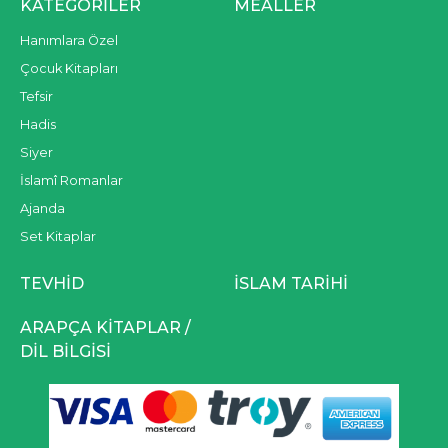
KATEGORILER
MEALLER
Hanımlara Özel
Çocuk Kitapları
Tefsir
Hadis
Siyer
İslamî Romanlar
Ajanda
Set Kitaplar
TEVHID
İSLAM TARIHI
ARAPÇA KITAPLAR /
DIL BILGISI