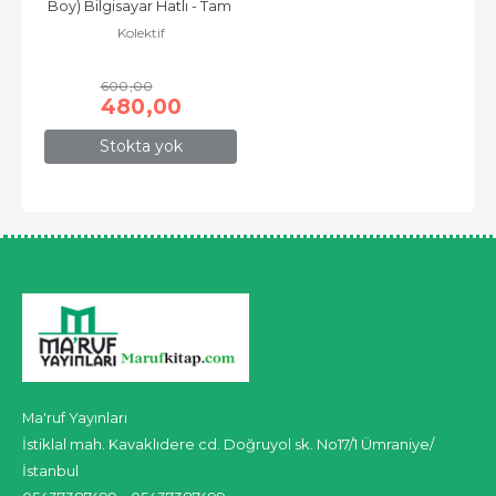
Boy) Bilgisayar Hatlı - Tam 
Kolektif
Sayfa Mealli (ciltli)
600
,00
480
,00
Stokta yok
Ma'ruf Yayınları
İstiklal mah. Kavaklıdere cd. Doğruyol sk. No17/1 Ümraniye/
İstanbul