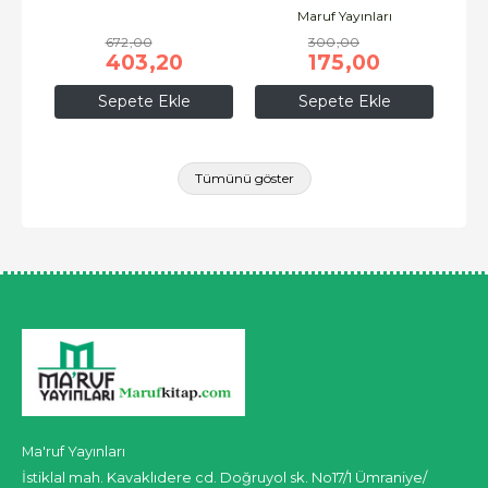
Maruf Yayınları
672
,00
300
,00
403
,20
175
,00
Sepete Ekle
Sepete Ekle
Tümünü göster
Ma'ruf Yayınları
İstiklal mah. Kavaklıdere cd. Doğruyol sk. No17/1 Ümraniye/