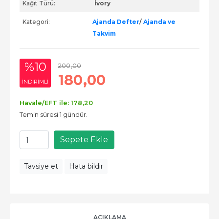
Kağıt Türü:
İvory
Kategori:
Ajanda Defter
/
Ajanda ve
Takvim
%10
200
,00
180
,00
INDIRIMLI
Havale/EFT ile:
178
,20
Temin süresi 1 gündür.
Sepete Ekle
Tavsiye et
Hata bildir
AÇIKLAMA