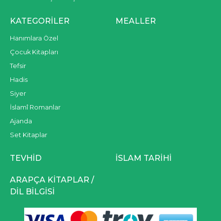
KATEGORILER
MEALLER
Hanımlara Özel
Çocuk Kitapları
Tefsir
Hadis
Siyer
İslamî Romanlar
Ajanda
Set Kitaplar
TEVHID
İSLAM TARIHI
ARAPÇA KITAPLAR /
DIL BILGISI