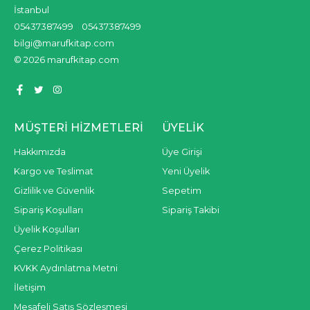
İstanbul
05437387499
05437387499
bilgi@marufkitap.com
© 2026 marufkitap.com
MÜŞTERI HIZMETLERI
ÜYELIK
Hakkımızda
Üye Girişi
Kargo ve Teslimat
Yeni Üyelik
Gizlilik ve Güvenlik
Sepetim
Sipariş Koşulları
Sipariş Takibi
Üyelik Koşulları
Çerez Politikası
KVKK Aydınlatma Metni
İletişim
Mesafeli Satış Sözleşmesi