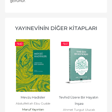
görünür.
YAYINEVININ DIĞER KITAPLARI
-%
40
-%
41
-%
Seti 
Mevzu Hadisler
Tevhid Üzere Bir Hayatın 
İsla
Abdulfettah Ebu Gudde
A
İnşası
Maruf Yayınları
ak
Ahmet Turgut Ulucak