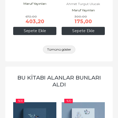
Maruf Yayınları
ak
Ahmet Turgut Ulucak
Maruf Yayınları
672
,00
300
,00
403
,20
175
,00
Sepete Ekle
Sepete Ekle
Tümünü göster
BU KITABI ALANLAR BUNLARI
ALDI
-%
10
-%
10
-%