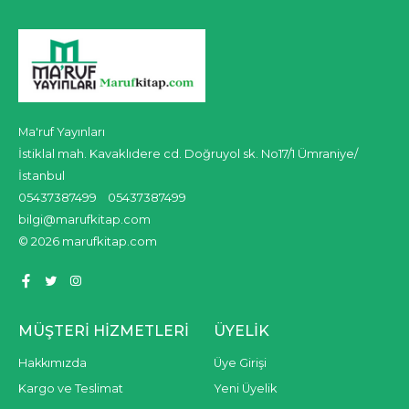
Ma'ruf Yayınları
İstiklal mah. Kavaklıdere cd. Doğruyol sk. No17/1 Ümraniye/
İstanbul
05437387499
05437387499
bilgi@marufkitap.com
© 2026 marufkitap.com
MÜŞTERI HIZMETLERI
ÜYELIK
Hakkımızda
Üye Girişi
Kargo ve Teslimat
Yeni Üyelik