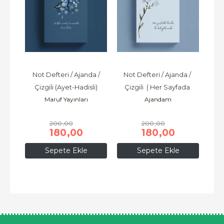
t 
Not Defteri / Ajanda /
Not Defteri / Ajanda / 
No
Çizgili (Ayet-Hadisli)
Çizgili  ( Her Sayfada 
Çi
Maruf Yayınları
Ajandam
Ayet-Hadisli )
200
,00
200
,00
180
,00
180
,00
Sepete Ekle
Sepete Ekle