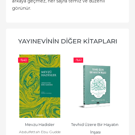
arkaya geçmez, her sayfa temiz ve düzenli
görünür.
YAYINEVININ DIĞER KITAPLARI
-%
40
-%
41
-%
Seti 
Mevzu Hadisler
Tevhid Üzere Bir Hayatın 
İsla
Abdulfettah Ebu Gudde
A
İnşası