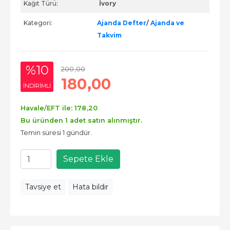
Kağıt Türü:
İvory
Kategori:
Ajanda Defter
/
Ajanda ve
Takvim
%10
200
,00
180
,00
INDIRIMLI
Havale/EFT ile:
178
,20
Bu üründen 1 adet satın alınmıştır.
Temin süresi 1 gündür.
Sepete Ekle
Tavsiye et
Hata bildir