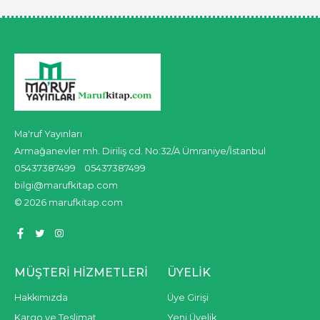
Ma'ruf Yayınları
Armağanevler mh. Diriliş cd. No:32/A Ümraniye/İstanbul
05437387499
05437387499
bilgi@marufkitap.com
© 2026 marufkitap.com
MÜŞTERI HIZMETLERI
ÜYELIK
Hakkımızda
Üye Girişi
Kargo ve Teslimat
Yeni Üyelik