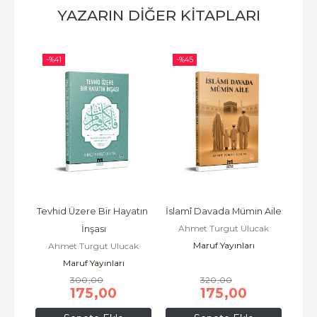
YAZARIN DIĞER KITAPLARI
-%
41
-%
45
-%
Seti 
Tevhid Üzere Bir Hayatın 
İslamî Davada Mümin Aile
Ahme
Ahmet Turgut Ulucak
İnşası
Maruf Yayınları
ak
Ahmet Turgut Ulucak
A
Maruf Yayınları
300
,00
320
,00
175
,00
175
,00