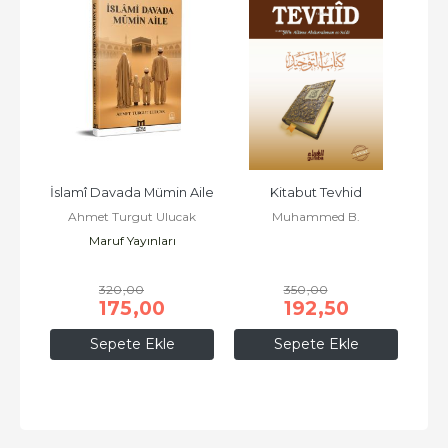
tın 
İslamî Davada Mümin Aile
Kitabut Tevhid
D
Ahmet Turgut Ulucak
Muhammed B.
K
Maruf Yayınları
Abdulvehhab
ak
A
320
,00
350
,00
175
,00
192
,50
Sepete Ekle
Sepete Ekle