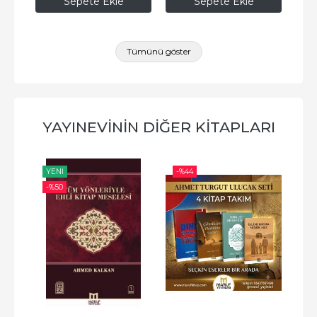
Sepete Ekle
Sepete Ekle
Tümünü göster
YAYINEVININ DIĞER KITAPLARI
YENI
-%
44
-%
-%
50