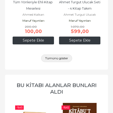
 
Tüm Yönleriyle Ehli Kitap 
Ahmet Turgut Ulucak Seti 
Ab
ler
Meselesi
- 4 Kitap Takım
Ahmed Kalkan
Ahmet Turgut Ulucak
Maruf Yayınları
Maruf Yayınları
200
,00
1.070
,00
100
,00
599
,00
Sepete Ekle
Sepete Ekle
Tümünü göster
BU KITABI ALANLAR BUNLARI
ALDI
-%
45
-%
45
-%